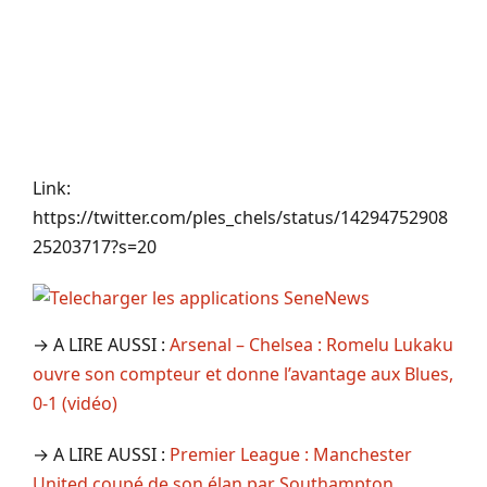
Link:
https://twitter.com/ples_chels/status/14294752908
25203717?s=20
→ A LIRE AUSSI :
Arsenal – Chelsea : Romelu Lukaku
ouvre son compteur et donne l’avantage aux Blues,
0-1 (vidéo)
→ A LIRE AUSSI :
Premier League : Manchester
United coupé de son élan par Southampton,