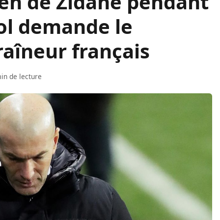
ien de Zidane pendant
ol demande le
raîneur français
in de lecture