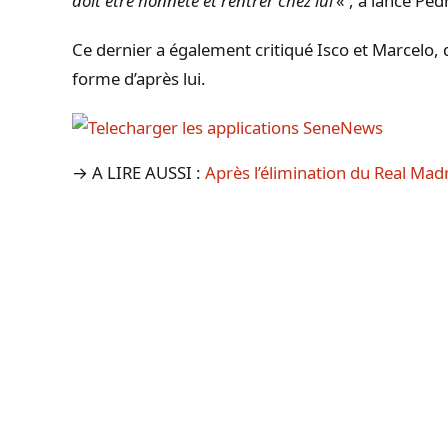
doit être honnête et rentrer chez lui’
« , a lancé Ped
Ce dernier a également critiqué Isco et Marcelo,
forme d’après lui.
→ A LIRE AUSSI :
Après l’élimination du Real Ma