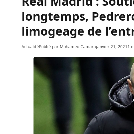
Real Madrid : Sout
longtemps, Pedrer
limogeage de l’ent
Actualité
Publié par
Mohamed Camara
janvier 21, 2021
1 m