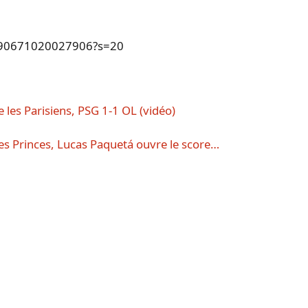
39690671020027906?s=20
 les Parisiens, PSG 1-1 OL (vidéo)
es Princes, Lucas Paquetá ouvre le score…