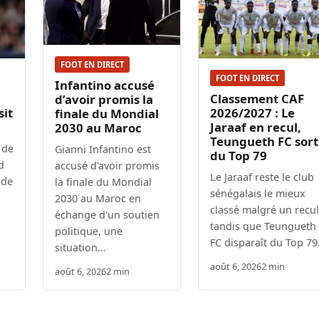
FOOT EN DIRECT
FOOT EN DIRECT
Infantino accusé
Classement CAF
d’avoir promis la
sit
2026/2027 : Le
finale du Mondial
Jaraaf en recul,
2030 au Maroc
Teungueth FC sort
 de
Gianni Infantino est
du Top 79
d
accusé d'avoir promis
Le Jaraaf reste le club
 de
la finale du Mondial
sénégalais le mieux
2030 au Maroc en
classé malgré un recul
échange d'un soutien
tandis que Teungueth
politique, une
FC disparaît du Top 79
situation…
août 6, 2026
2 min
août 6, 2026
2 min