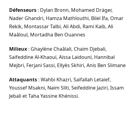
Défenseurs
: Dylan Bronn, Mohamed Dräger,
Nader Ghandri, Hamza Mathlouthi, Bilel Ifa, Omar
Rekik, Montassar Talbi, Ali Abdi, Rami Kaib, Ali
Maâloul, Mortadha Ben Ouannes
Milieux
: Ghaylène Chaâlali, Chaïm Djebali,
Saifeddine Al-Khaoui, Aïssa Laïdouni, Hannibal
Mejbri, Ferjani Sassi, Ellyès Skhiri, Anis Ben Slimane
Attaquants
: Wahbi Khazri, Saifallah Letaief,
Youssef Msakni, Naïm Sliti, Seifeddine Jaziri, Issam
Jebali et Taha Yassine Khénissi.