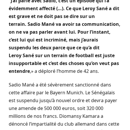
“J’ai parlé avec Sadio, c’est un épisode qui l’a
évidemment affecté
(…)
.
Ce que Leroy
Sané
a dit
est grave et ne doit pas se dire sur un
terrain.
Sadio
Mané
va avoir sa communication,
on ne va pas parler avant lui.
Pour l’instant,
c’est lui qui est incriminé, mais j’aurais
suspendu les deux parce que ce qu’a dit
Leroy
Sané
sur un terrain de football est juste
insupportable et
c’est
des choses qu’on
veut
pas
entendre
,» a
déploré
l’homme de 42 ans.
Sadio
Mané
a été sévèrement sanctionné dans
cette affaire par le Bayern Munich.
Le Sénégalais
est suspendu jusqu’à nouvel ordre et devra payer
une amende de 500 000 euros, soit 320 000
millions de nos francs.
Diomansy
Kamara a
dénoncé l’impartialité du club allemand dans cette