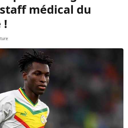
staff médical du
 !
cture