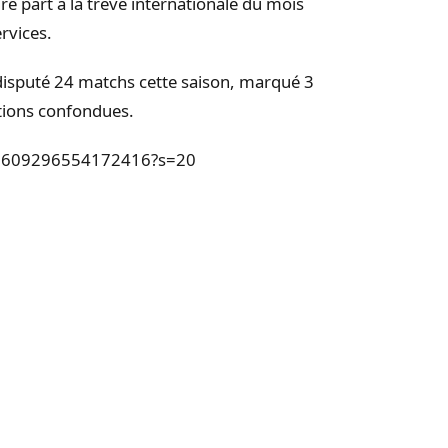
re part à la trêve internationale du mois
ervices.
 disputé 24 matchs cette saison, marqué 3
itions confondues.
1631609296554172416?s=20