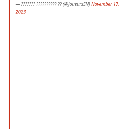
— ??????? ??́??́?????? ?? (@JoueursSN)
November 17,
2023