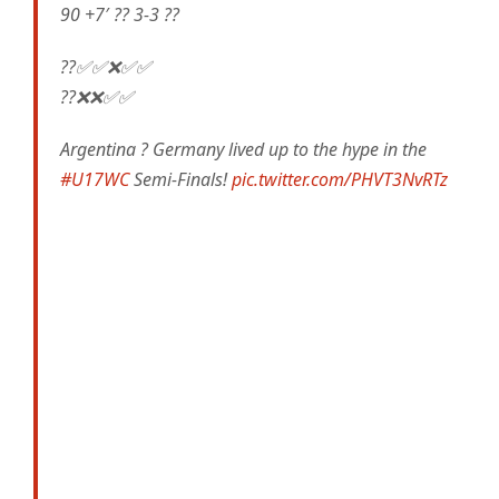
90 +7′ ?? 3-3 ??
??✅✅❌✅✅
??❌❌✅✅
Argentina ? Germany lived up to the hype in the
#U17WC
Semi-Finals!
pic.twitter.com/PHVT3NvRTz