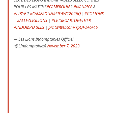
POUR LES MATCHS
#CAMEROUN
?
#MAURICE
&
#LIBYE
?
#CAMEROUN
#FIFAWC2026Q
|
#GOLIONS
|
#ALLEZLESLIONS
|
#LETSROARTOGETHER
|
#INDOMPTABLES
|
pic.twitter.com/YpQF2AcA45
— Les Lions Indomptables Officiel
(@LIndomptables)
November 7, 2023