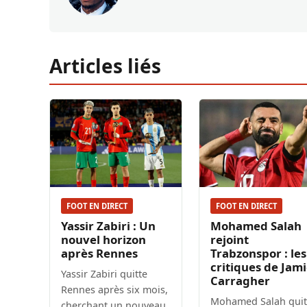
Articles liés
FOOT EN DIRECT
FOOT EN DIRECT
Yassir Zabiri : Un
Mohamed Salah
nouvel horizon
rejoint
après Rennes
Trabzonspor : les
critiques de Jam
Yassir Zabiri quitte
Carragher
Rennes après six mois,
Mohamed Salah quit
cherchant un nouveau