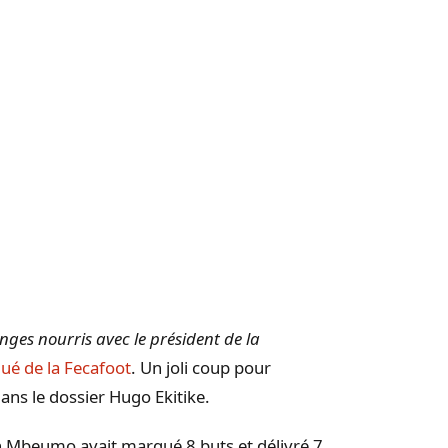
nges nourris avec le président de la
é de la Fecafoot
. Un joli coup pour
ans le dossier Hugo Ekitike.
n Mbeumo avait marqué 8 buts et délivré 7