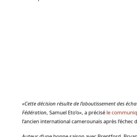
«Cette décision résulte de l’aboutissement des écha
Fédération
, Samuel Eto’o
»
, a précisé
le communiqu
l’ancien international camerounais après l’échec d
Auteur d’une bonne saison avec Brentford, Brya