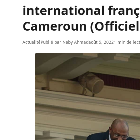
international franç
Cameroun (Officiel
Actualité
Publié par
Naby Ahmad
août 5, 2022
1 min de lec