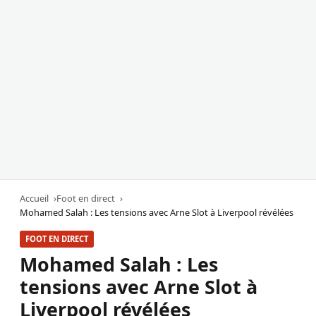
Accueil
Foot en direct
Mohamed Salah : Les tensions avec Arne Slot à Liverpool révélées
FOOT EN DIRECT
Mohamed Salah : Les
tensions avec Arne Slot à
Liverpool révélées