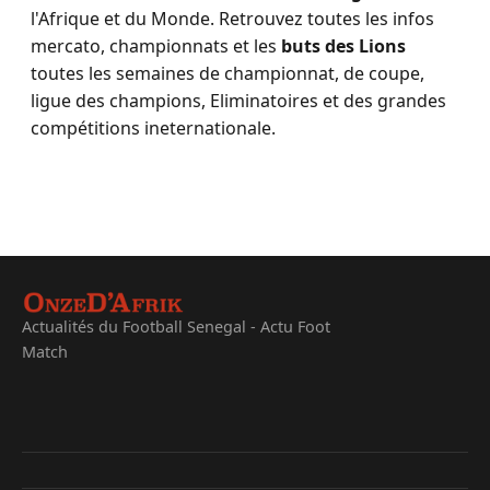
l'Afrique et du Monde. Retrouvez toutes les infos
mercato, championnats et les
buts des Lions
toutes les semaines de championnat, de coupe,
ligue des champions, Eliminatoires et des grandes
compétitions ineternationale.
Actualités du Football Senegal - Actu Foot
Match