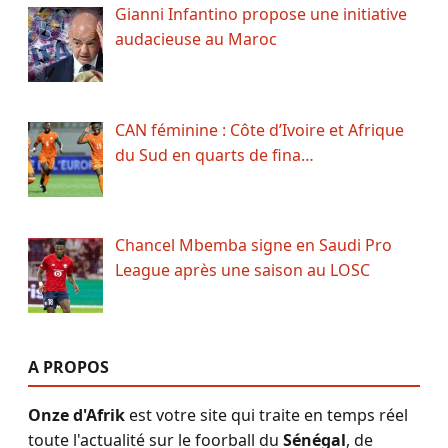
Gianni Infantino propose une initiative
audacieuse au Maroc
CAN féminine : Côte d’Ivoire et Afrique
du Sud en quarts de fina…
Chancel Mbemba signe en Saudi Pro
League après une saison au LOSC
A PROPOS
Onze d'Afrik
est votre site qui traite en temps réel
toute l'actualité sur le foorball du
Sénégal
, de