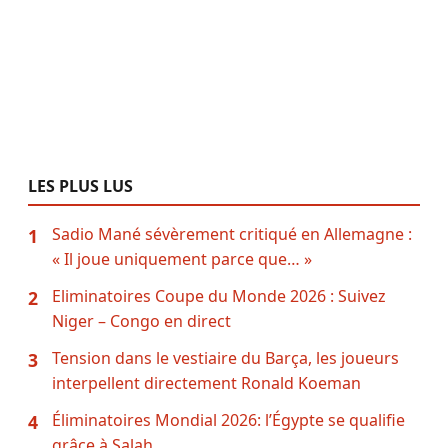
LES PLUS LUS
Sadio Mané sévèrement critiqué en Allemagne :
1
« Il joue uniquement parce que… »
Eliminatoires Coupe du Monde 2026 : Suivez
2
Niger – Congo en direct
Tension dans le vestiaire du Barça, les joueurs
3
interpellent directement Ronald Koeman
Éliminatoires Mondial 2026: l’Égypte se qualifie
4
grâce à Salah