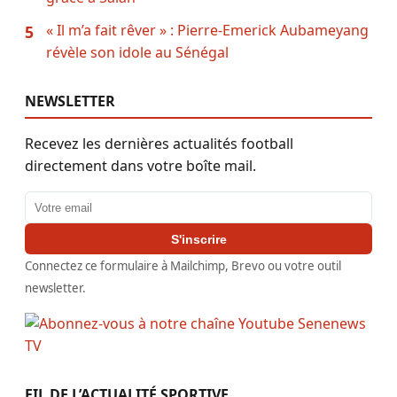
« Il m’a fait rêver » : Pierre-Emerick Aubameyang
5
révèle son idole au Sénégal
NEWSLETTER
Recevez les dernières actualités football
directement dans votre boîte mail.
Adresse email
S'inscrire
Connectez ce formulaire à Mailchimp, Brevo ou votre outil
newsletter.
FIL DE L’ACTUALITÉ SPORTIVE