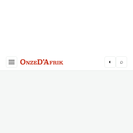
Aller au contenu principal
◐
⌕