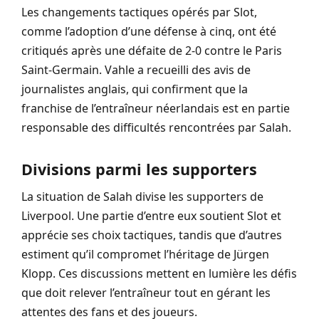
Les changements tactiques opérés par Slot,
comme l’adoption d’une défense à cinq, ont été
critiqués après une défaite de 2-0 contre le Paris
Saint-Germain. Vahle a recueilli des avis de
journalistes anglais, qui confirment que la
franchise de l’entraîneur néerlandais est en partie
responsable des difficultés rencontrées par Salah.
Divisions parmi les supporters
La situation de Salah divise les supporters de
Liverpool. Une partie d’entre eux soutient Slot et
apprécie ses choix tactiques, tandis que d’autres
estiment qu’il compromet l’héritage de Jürgen
Klopp. Ces discussions mettent en lumière les défis
que doit relever l’entraîneur tout en gérant les
attentes des fans et des joueurs.