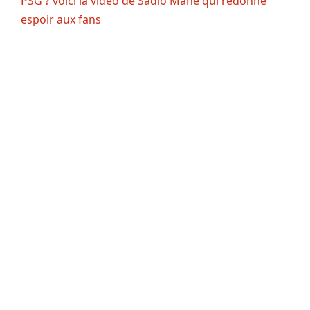
PSG ? voici la vidéo de Sadio Mané qui redonne
espoir aux fans