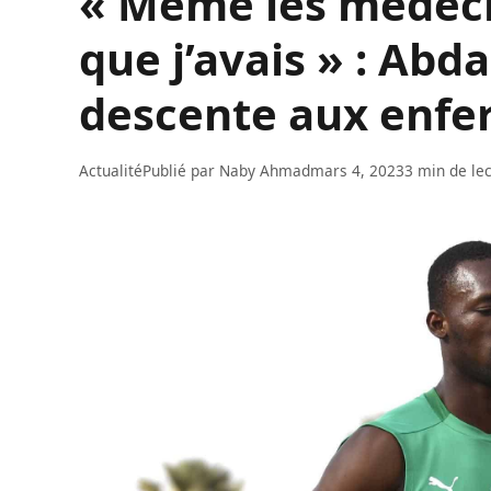
« Même les médeci
que j’avais » : Abd
descente aux enfe
Actualité
Publié par
Naby Ahmad
mars 4, 2023
3 min de le