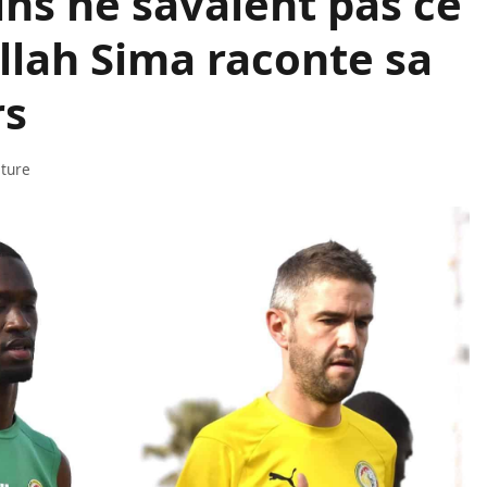
ns ne savaient pas ce
allah Sima raconte sa
rs
cture