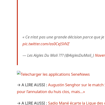
« Ce n’est pas une grande décision parce que je n
pic.twitter.com/as0CeJ5VVZ
— Les Aigles Du Mali ??? (@AiglesDuMali_)
Novem
→ A LIRE AUSSI :
Augustin Senghor sur le match S
pour l’annulation du huis clos, mais…»
→ A LIRE AUSSI :
Sadio Mané écarte la Ligue des c