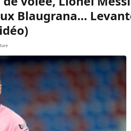
 de volée, Lionel Messi
aux Blaugrana… Levant
idéo)
cture