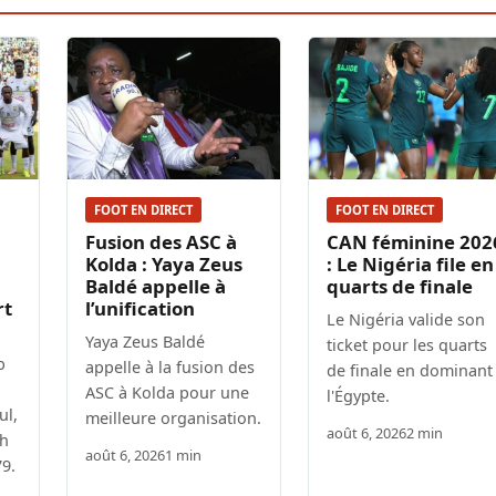
FOOT EN DIRECT
FOOT EN DIRECT
Fusion des ASC à
CAN féminine 202
Kolda : Yaya Zeus
: Le Nigéria file en
Baldé appelle à
quarts de finale
rt
l’unification
Le Nigéria valide son
Yaya Zeus Baldé
ticket pour les quarts
b
appelle à la fusion des
de finale en dominant
ASC à Kolda pour une
l'Égypte.
ul,
meilleure organisation.
août 6, 2026
2 min
th
août 6, 2026
1 min
79.