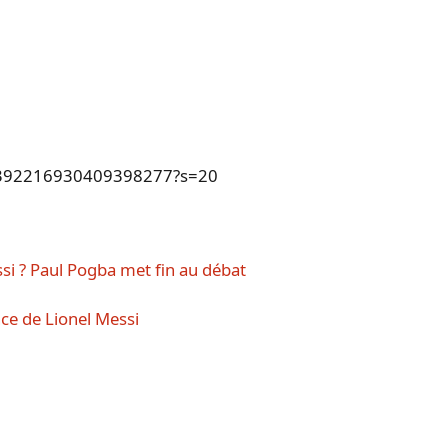
us/1392216930409398277?s=20
si ? Paul Pogba met fin au débat
ce de Lionel Messi