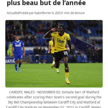
plus beau but de l’année
Actualité
Publié par
Kabir
février 9, 2023
1 min de lecture
CARDIFF, WALES - NOVEMBER 02: Ismaila Sarr of Watford
celebrates after scoring their team's second goal during the
Sky Bet Championship between Cardiff City and Watford at
Cardiff City Stadium on November 02, 2022 in Cardiff, Wales.