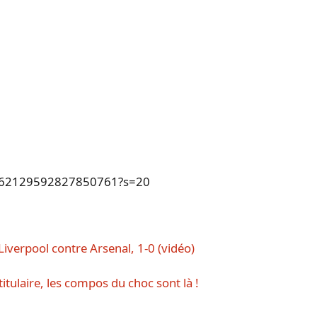
s/1462129592827850761?s=20
iverpool contre Arsenal, 1-0 (vidéo)
itulaire, les compos du choc sont là !