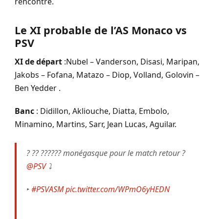
rencontre.
Le XI probable de l’AS Monaco vs
PSV
XI de départ
:Nubel – Vanderson, Disasi, Maripan,
Jakobs – Fofana, Matazo – Diop, Volland, Golovin –
Ben Yedder .
Banc
: Didillon, Akliouche, Diatta, Embolo,
Minamino, Martins, Sarr, Jean Lucas, Aguilar.
? ?? ?????? monégasque pour le match retour ?
@PSV
⤵️
‣
#PSVASM
pic.twitter.com/WPmO6yHEDN