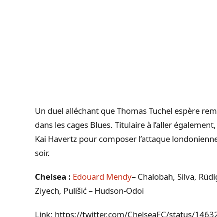
Un duel alléchant que Thomas Tuchel espère re
dans les cages Blues. Titulaire à l’aller égalemen
Kai Havertz pour composer l’attaque londonienne
soir.
Chelsea :
Edouard Mendy
– Chalobah, Silva, Rüdi
Ziyech, Pulišić – Hudson-Odoi
Link: https://twitter.com/ChelseaFC/status/1