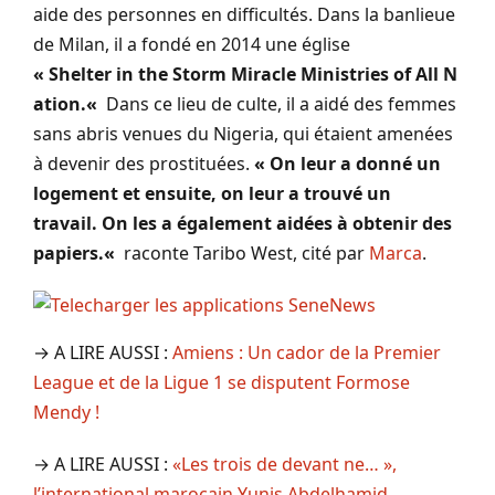
aide des personnes en difficultés.
Dans la banlieue
de Milan, il a fondé en 2014
une église
«
Shelter
in
the
Storm
Miracle
Ministries
of
All
N
ation.
«
Dans ce lieu de culte, il a aidé des femmes
sans abris venues du Nigeria, qui étaient amenées
à devenir des prostituées.
« On leur a donné un
logement et ensuite, on leur a trouvé un
travail.
On les a également aidées à obtenir des
papiers.
«
raconte Taribo West, cité par
Marca
.
→ A LIRE AUSSI :
Amiens : Un cador de la Premier
League et de la Ligue 1 se disputent Formose
Mendy !
→ A LIRE AUSSI :
«Les trois de devant ne… »,
l’international marocain Yunis Abdelhamid