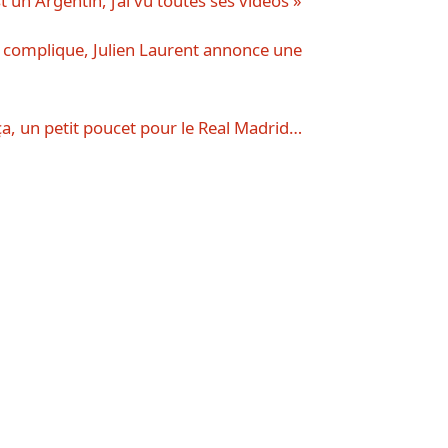
t un Argentin, j’ai vu toutes ses vidéos »
se complique, Julien Laurent annonce une
a, un petit poucet pour le Real Madrid…