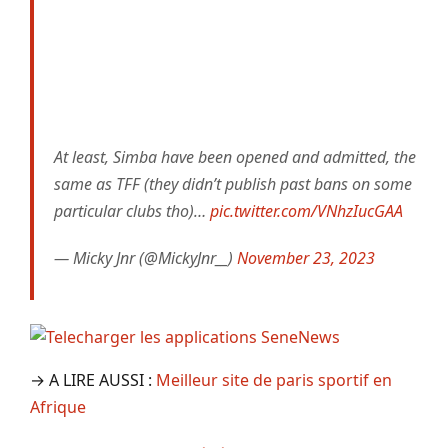
At least, Simba have been opened and admitted, the
same as TFF (they didn’t publish past bans on some
particular clubs tho)…
pic.twitter.com/VNhzIucGAA
— Micky Jnr (@MickyJnr__)
November 23, 2023
→ A LIRE AUSSI :
Meilleur site de paris sportif en
Afrique