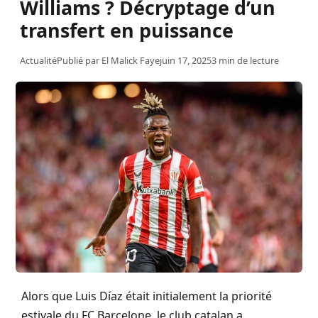
Williams ? Décryptage d’un
transfert en puissance
Actualité
Publié par
El Malick Faye
juin 17, 2025
3 min de lecture
Alors que Luis Díaz était initialement la priorité
estivale du FC Barcelone, le club catalan a