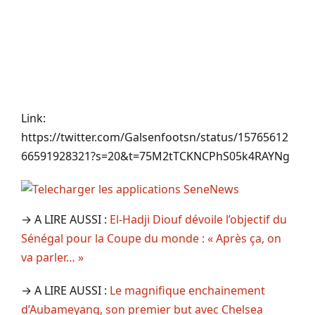
Link:
https://twitter.com/Galsenfootsn/status/15765612
66591928321?s=20&t=75M2tTCKNCPhS05k4RAYNg
→ A LIRE AUSSI :
El-Hadji Diouf dévoile l’objectif du
Sénégal pour la Coupe du monde : « Après ça, on
va parler… »
→ A LIRE AUSSI :
Le magnifique enchainement
d’Aubameyang, son premier but avec Chelsea