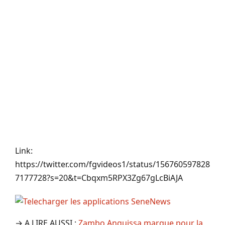
Link:
https://twitter.com/fgvideos1/status/156760597828
7177728?s=20&t=Cbqxm5RPX3Zg67gLcBiAJA
→ A LIRE AUSSI :
Zambo Anguissa marque pour la