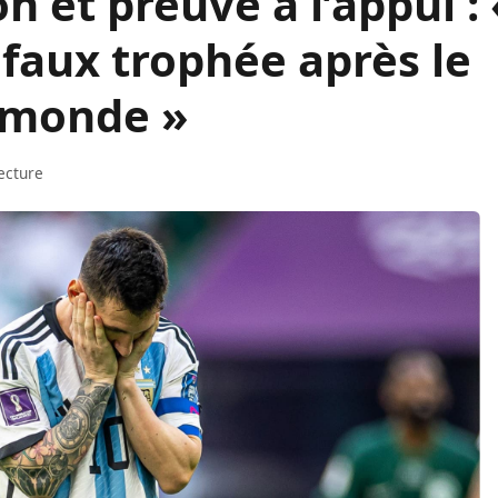
n et preuve à l’appui : 
 faux trophée après le
 monde »
ecture