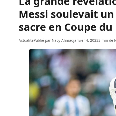
La grande révélatio
Messi soulevait un
sacre en Coupe du
Actualité
Publié par
Naby Ahmad
janvier 4, 2023
3 min de l