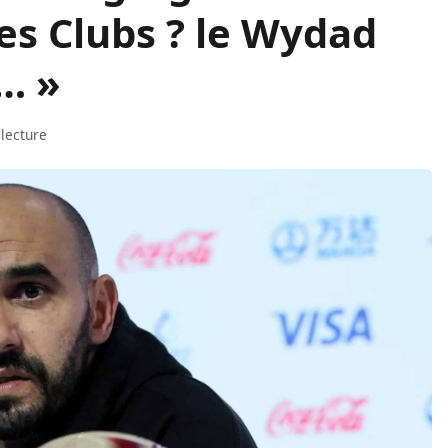
s Clubs ? le Wydad
n… »
 lecture