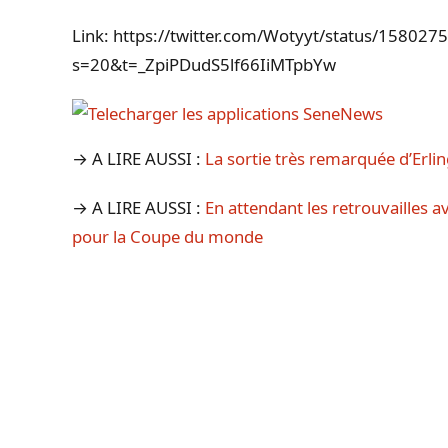
Link: https://twitter.com/Wotyyt/status/1580
s=20&t=_ZpiPDudS5lf66IiMTpbYw
→ A LIRE AUSSI :
La sortie très remarquée d’Erl
→ A LIRE AUSSI :
En attendant les retrouvailles a
pour la Coupe du monde