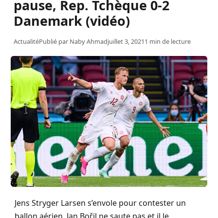
pause, Rep. Tchèque 0-2
Danemark (vidéo)
Actualité
Publié par
Naby Ahmad
juillet 3, 2021
1 min de lecture
Jens Stryger Larsen s’envole pour contester un
ballon aérien, Jan Bořil ne saute pas et il le