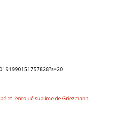
/1400191990151757828?s=20
pé et l’enroulé sublime de Griezmann,