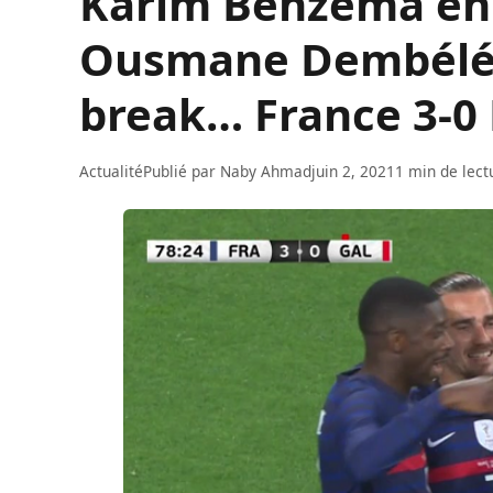
Karim Benzema en 
Ousmane Dembélé en
break… France 3-0 
Actualité
Publié par
Naby Ahmad
juin 2, 2021
1 min de lect