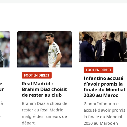
FOOT EN DIRECT
FOOT EN DIRECT
Infantino accusé
e
Real Madrid :
d’avoir promis la
ur
Brahim Diaz choisit
finale du Mondial
de rester au club
2030 au Maroc
 à
Brahim Diaz a choisi de
Gianni Infantino est
rester au Real Madrid
accusé d'avoir promis
e
malgré des rumeurs de
la finale du Mondial
départ.
2030 au Maroc en