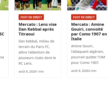
FOOT EN DIRECT
FOOT EN DIRECT
Mercato : Lens vise
Mercato : Amine
Ilan Kebbal après
Gouiri, convoité
 SC
Titraoui
par Como 1907 en
Italie
Ilan Kebbal, milieu de
Amine Gouiri,
terrain du Paris FC,
l'attaquant algérien,
attire l'attention de
isa
pourrait quitter l'OM
plusieurs clubs dont le
pour Como 1907.
RC Lens.
août 8, 2026
2 min
août 8, 2026
1 min