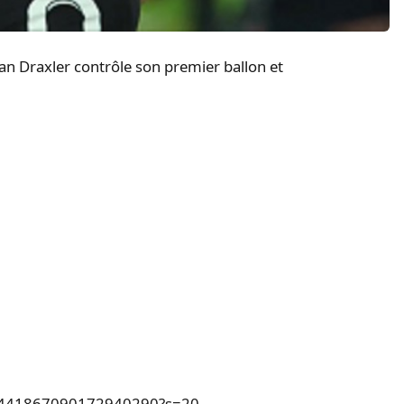
ian Draxler contrôle son premier ballon et
s/1441867090172940290?s=20