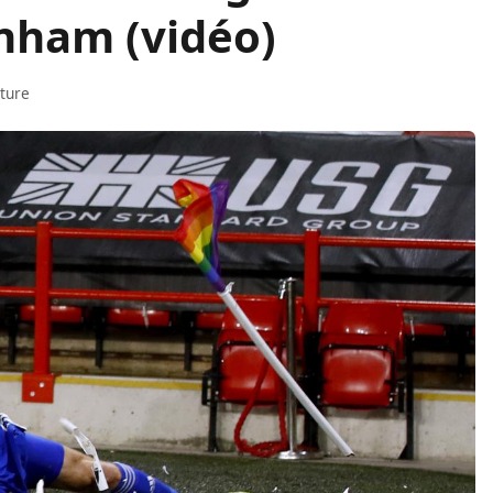
enham (vidéo)
cture