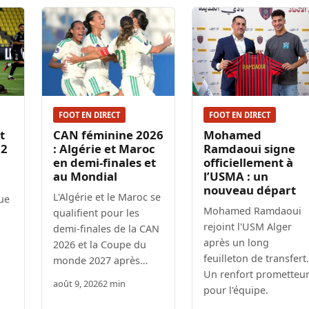
FOOT EN DIRECT
FOOT EN DIRECT
t
CAN féminine 2026
Mohamed
 2
: Algérie et Maroc
Ramdaoui signe
en demi-finales et
officiellement à
au Mondial
l’USMA : un
nouveau départ
L'Algérie et le Maroc se
ue
Mohamed Ramdaoui
qualifient pour les
rejoint l'USM Alger
demi-finales de la CAN
après un long
2026 et la Coupe du
feuilleton de transfert.
monde 2027 après…
Un renfort prometteu
août 9, 2026
2 min
pour l'équipe.