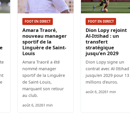
FOOT EN DIRECT
FOOT EN DIRECT
Amara Traoré,
Dion Lopy rejoint
nouveau manager
Al-Ittihad : un
sportif de la
transfert
ie
Linguère de Saint-
stratégique
Louis
jusqu’en 2029
te
Amara Traoré a été
Dion Lopy signe un
nommé manager
contrat avec Al-Ittihad
nt
sportif de la Linguère
jusqu'en 2029 pour 13
ie
de Saint-Louis,
millions d'euros.
marquant son retour
août 6, 2026
1 min
au club.
août 6, 2026
1 min