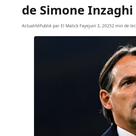
de Simone Inzaghi
Actualité
Publié par
El Malick Faye
juin 3, 2025
2 min de le