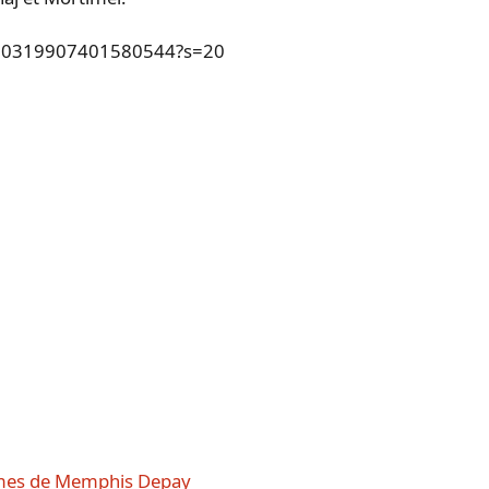
/1420319907401580544?s=20
simes de Memphis Depay