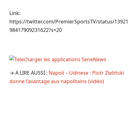
Link:
https://twitter.com/PremierSportsTV/status/13921
98417909231622?s=20
→ A LIRE AUSSI :
Napoli – Udinese : Piotr Zieliński
donne l’avantage aux napolitains (vidéo)