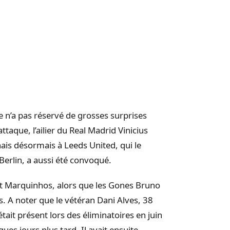
e n’a pas réservé de grosses surprises
ttaque, l’ailier du Real Madrid Vinicius
nnais désormais à Leeds United, qui le
erlin, a aussi été convoqué.
t Marquinhos, alors que les Gones Bruno
. A noter que le vétéran Dani Alves, 38
était présent lors des éliminatoires en juin
es jours plus tard. Il avait ensuite