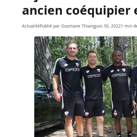
ancien coéquipier 
Actualité
Publié par
Ousmane Thiang
juin 30, 2022
1 min d