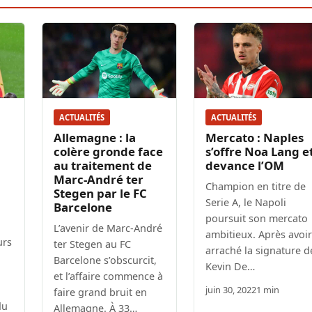
ACTUALITÉS
ACTUALITÉS
Allemagne : la
Mercato : Naples
colère gronde face
s’offre Noa Lang e
au traitement de
devance l’OM
Marc-André ter
Champion en titre de
Stegen par le FC
Serie A, le Napoli
Barcelone
poursuit son mercato
L’avenir de Marc-André
ambitieux. Après avoir
urs
ter Stegen au FC
arraché la signature d
Barcelone s’obscurcit,
Kevin De…
et l’affaire commence à
juin 30, 2022
1 min
faire grand bruit en
du
Allemagne. À 33…