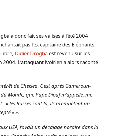
ogba
a donc fait ses valises à l’été 2004
nchantait pas l’ex capitaine des Éléphants.
 Libre,
Didier
Drogba
est revenu sur les
en 2004.
L’attaquant ivoirien a alors raconté
ntérêt de Chelsea.
C’est après
Cameroun-
pe du Monde, que Pape
Diouf
m’appelle, me
 :
« les
Russes sont là
, ils m’embêtent un
cepté » ».
i aux USA, j’avais un décalage horaire dans la
pas.
J’appelle
Anigo
, je dis que je ne veux