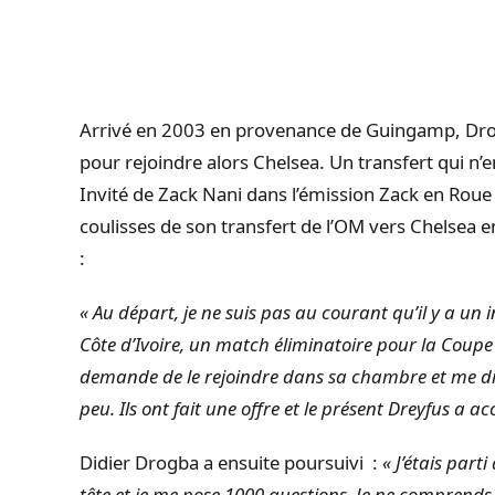
Arrivé en 2003 en provenance de Guingamp,
Dr
pour rejoindre alors Chelsea.
Un transfert qui n’e
Invité de Zack Nani dans l’émission Zack en Roue
coulisses de son transfert de l’OM vers Chelsea 
:
« Au
départ, je ne suis pas au courant qu’il y a un i
Côte
d’Ivoire, un match éliminatoire pour la Cou
demande de le rejoindre dans sa chambre et me dit
peu.
Ils ont fait une offre et le présent Dreyfus a ac
Didier
Drogba
a ensuite poursuivi :
« J’étais part
tête et je me pose 1000 questions.
Je ne comprends 