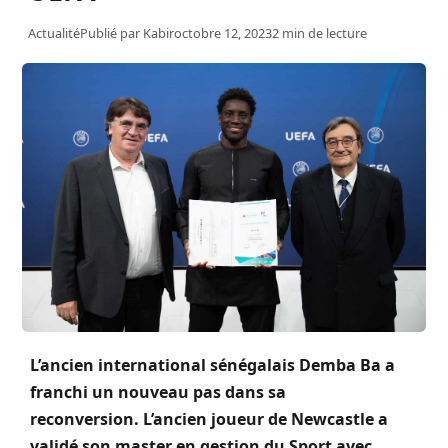
Actualité
Publié par
Kabir
octobre 12, 2023
2 min de lecture
L’ancien international sénégalais
Demba
Ba
a
franchi un nouveau pas dans sa
reconversion.
L’ancien joueur de
Newcastle
a
validé son master en gestion du Sport avec