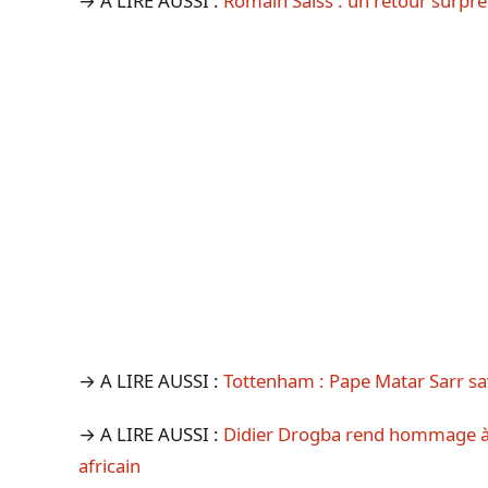
→ A LIRE AUSSI :
Romain Saïss : un retour surpr
→ A LIRE AUSSI :
Tottenham : Pape Matar Sarr sa
→ A LIRE AUSSI :
Didier Drogba rend hommage à 
africain