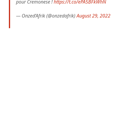
pour Cremonese !
https://t.co/ePA5BFkWhN
— Onzed’Afrik (@onzedafrik)
August 29, 2022