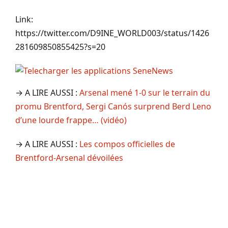
Link:
https://twitter.com/D9INE_WORLD003/status/1426
281609850855425?s=20
→ A LIRE AUSSI :
Arsenal mené 1-0 sur le terrain du
promu Brentford, Sergi Canós surprend Berd Leno
d’une lourde frappe… (vidéo)
→ A LIRE AUSSI :
Les compos officielles de
Brentford-Arsenal dévoilées