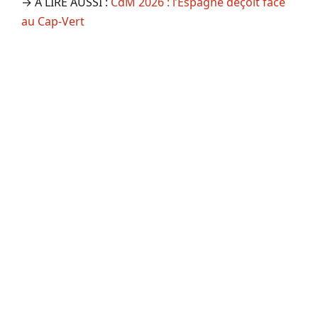
→ A LIRE AUSSI :
CdM 2026 : l’Espagne déçoit face
au Cap-Vert