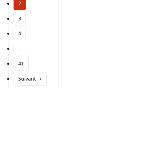
2
3
4
…
41
Suivant →