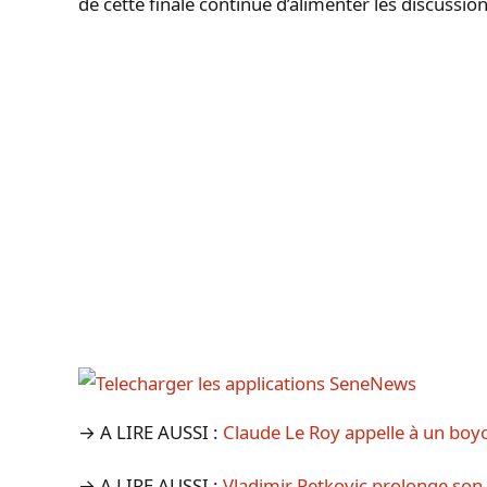
de cette finale continue d’alimenter les discussio
→ A LIRE AUSSI :
Claude Le Roy appelle à un bo
→ A LIRE AUSSI :
Vladimir Petkovic prolonge son 