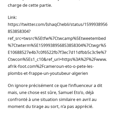
charge de cette partie.
Link:
https://twitter.com/IshaqChebli/status/1599938956
853858304?
ref_src=twsrc%5Etfw%7Ctwcamp%5Etweetembed
%7Ctwterm%5E1599938956853858304%7Ctwgr%5
E10688527e4b7c0f6522fb7f3ec7d11dfbb5c3c9e%7
Ctwcon%5Es1_c10&ref_url=https%3A%2F%2Fwww.
afrik-foot.com%2Fcameroun-eto-o-pete-les-
plombs-et-frappe-un-youtubeur-algerien
On ignore précisément ce que l’influenceur a dit
mais, une chose est sûre, Samuel Eto’o, déjà
confronté à une situation similaire en avril au
moment du tirage au sort, n’a pas apprécié.