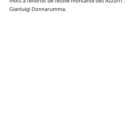
mots à l’endroit de l’étoile montante des Azzurri :
Gianluigi Donnarumma.