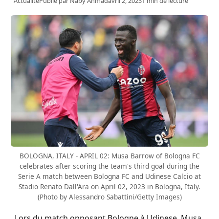
Actualité
Publié par
Naby Ahmad
avril 2, 2023
1 min de lecture
BOLOGNA, ITALY - APRIL 02: Musa Barrow of Bologna FC
celebrates after scoring the team's third goal during the
Serie A match between Bologna FC and Udinese Calcio at
Stadio Renato Dall'Ara on April 02, 2023 in Bologna, Italy.
(Photo by Alessandro Sabattini/Getty Images)
Lors du match opposant Bologne à Udinese, Musa